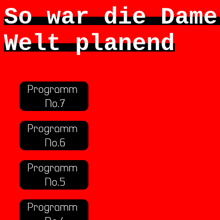
So war die Dame
Welt planend